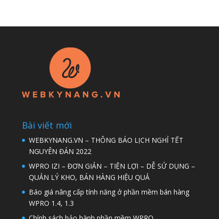
Bài viết mới
WEBKYNANG.VN – THÔNG BÁO LỊCH NGHỈ TẾT
NGUYÊN ĐÁN 2022
WPRO IZI – ĐƠN GIẢN – TIỆN LỢI – DỄ SỬ DỤNG –
QUẢN LÝ KHO, BÁN HÀNG HIỆU QUẢ
Báo giá nâng cấp tính năng ở phần mềm bán hàng
WPRO 1.4, 1.3
Chính sách bảo hành phần mềm WPRO