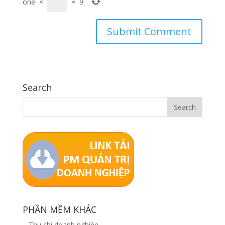
one
×
=
9
Search
PHẦN MỀM KHÁC
–
Thu chi doanh nghiệp