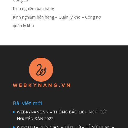
Kinh nghiệm bán hàng
Kinh nghiệm bán hàng – Quản lý kho – Công nợ
quản lý kho
Bài viết mới
WEBKYNANG.VN – THÔNG BÁO LỊCH NGHỈ TẾT
NGUYÊN ĐÁN 2022
WPRO IZI – ĐƠN GIẢN – TIỆN LỢI – DỄ SỬ DỤNG –