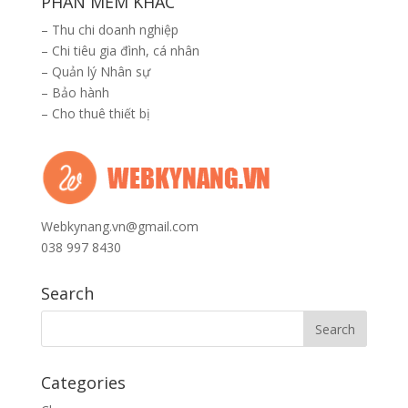
PHẦN MỀM KHÁC
–
Thu chi doanh nghiệp
–
Chi tiêu gia đình, cá nhân
–
Quản lý Nhân sự
–
Bảo hành
–
Cho thuê thiết bị
Webkynang.vn@gmail.com
038 997 8430
Search
Categories