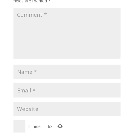
fields are marked
*
×
nine
=
63