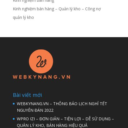
Kinh nghiệm bán hàng
Kinh nghiệm bán hàng – Quản lý kho – Công nợ
quản lý kho
Bài viết mới
WEBKYNANG.VN – THÔNG BÁO LỊCH NGHỈ TẾT
NGUYÊN ĐÁN 2022
WPRO IZI – ĐƠN GIẢN – TIỆN LỢI – DỄ SỬ DỤNG –
QUẢN LÝ KHO, BÁN HÀNG HIỆU QUẢ