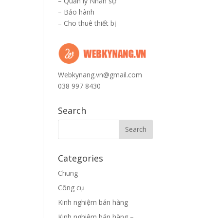
–
Quản lý Nhân sự
–
Bảo hành
–
Cho thuê thiết bị
Webkynang.vn@gmail.com
038 997 8430
Search
Categories
Chung
Công cụ
Kinh nghiệm bán hàng
Kinh nghiệm bán hàng –