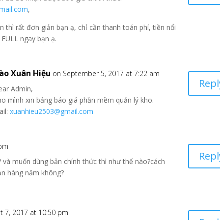
mail.com
,
thì rất đơn giản bạn ạ, chỉ cần thanh toán phí, tiền nổi
 FULL ngay bạn ạ.
ào Xuân Hiệu
on September 5, 2017 at 7:22 am
Repl
ear Admin,
ho mình xin bảng báo giá phần mềm quản lý kho.
ail:
xuanhieu2503@gmail.com
 pm
Repl
và muốn dùng bản chính thức thì như thế nào?cách
 hạn hàng năm không?
t 7, 2017 at 10:50 pm