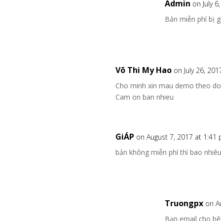
Admin
on July 6
Bản miễn phí bị 
Võ Thi My Hao
on July 26, 20
Cho minh xin mau demo theo doi
Cam on ban nhieu
GiÁP
on August 7, 2017 at 1:41
bản không miễn phí thì bao nhiê
Truongpx
on A
Bạn email cho bê