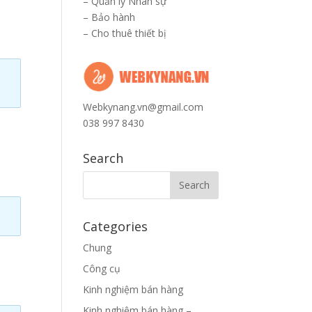
–
Quản lý Nhân sự
–
Bảo hành
–
Cho thuê thiết bị
Webkynang.vn@gmail.com
038 997 8430
Search
Categories
Chung
Công cụ
Kinh nghiệm bán hàng
Kinh nghiệm bán hàng –