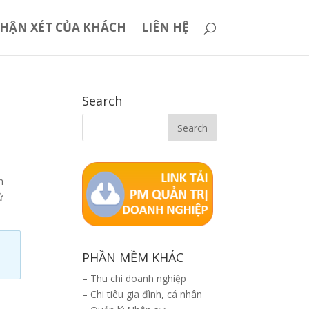
HẬN XÉT CỦA KHÁCH
LIÊN HỆ
Search
h
ử
PHẦN MỀM KHÁC
–
Thu chi doanh nghiệp
–
Chi tiêu gia đình, cá nhân