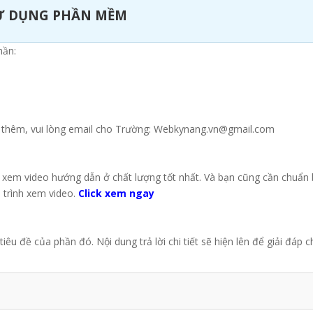
SỬ DỤNG PHẦN MỀM
hần:
n thêm, vui lòng email cho Trường: Webkynang.vn@gmail.com
 xem video hướng dẫn ở chất lượng tốt nhất. Và bạn cũng cần chuẩn 
 trình xem video.
Click xem ngay
êu đề của phần đó. Nội dung trả lời chi tiết sẽ hiện lên để giải đáp 