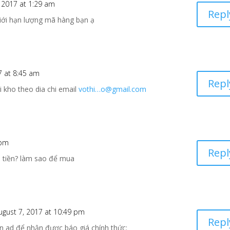
, 2017 at 1:29 am
Repl
giới hạn lượng mã hàng bạn ạ
17 at 8:45 am
Repl
 kho theo dia chi email
vothi…o@gmail.com
 pm
Repl
u tiền? làm sao để mua
ugust 7, 2017 at 10:49 pm
Repl
n ad để nhận được báo giá chính thức: