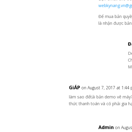
webkynang.vn@g
Để mua bản quyền 
là nhận được bản
Đ
D
C
M
GiÁP
on August 7, 2017 at 1:44
làm sao đểtải bản demo vê máy? 
thức thanh toán và có phải gia
Admin
on Augus