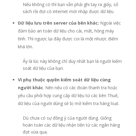
Nếu không có thì bạn vẫn phải ghi tay ra giấy, sổ
sách rồi đợi có internet mới nhập được dữ liệu
D
ữ
li
ệ
u l
ư
u tr
ê
n server c
ủ
a b
ê
n kh
á
c:
Ngoài việc
đảm bảo an toàn dữ liệu cho cài, mất, hỏng máy
tính. Thì ngược lại đây được coi là một nhược điểm
khá lớn.
Ấy là lúc này không chỉ duy nhất bạn là người kiểm
soát dữ liệu của bạn.
Vì ph
ụ
thu
ộ
c quy
ề
n ki
ể
m so
á
t d
ữ
li
ệ
u c
ù
ng
ng
ườ
i kh
á
c
. Nên nếu có các đoàn thanh tra hoặc
yêu cầu phối hợp cung cấp dữ liệu từ các bên Thuế,
dữ liệu của người dùng sẽ bị mở kiểm tra hàng loạt.
Dù chưa có sự đồng ý của người dùng. Giống
hoàn toàn các dữ liệu nhận tiền từ các ngân hàng
đợt vừa qua.