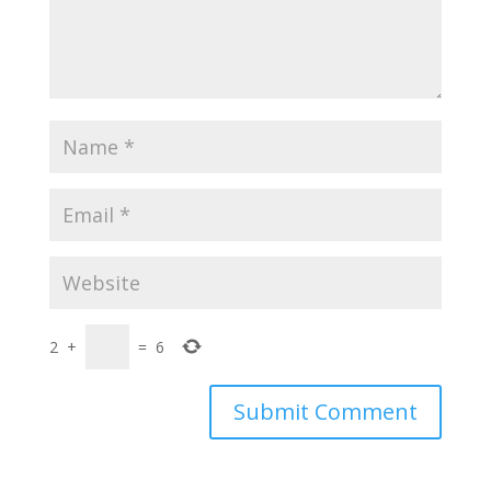
2
+
=
6