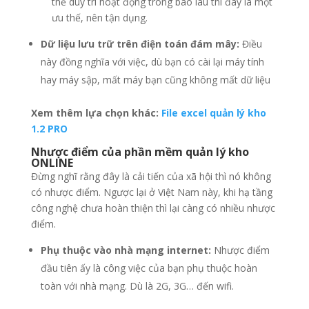
thể duy trì hoạt động trong bao lâu thì đây là một
ưu thế, nên tận dụng.
D
ữ
li
ệ
u l
ư
u tr
ữ
tr
ê
n
đ
i
ệ
n to
á
n
đá
m m
â
y:
Điều
này đồng nghĩa với việc, dù bạn có cài lại máy tính
hay máy sập, mất máy bạn cũng không mất dữ liệu
Xem thêm lựa chọn khác:
File excel quản lý kho
1.2 PRO
Nh
ượ
c
đ
i
ể
m c
ủ
a ph
ầ
n m
ề
m
qu
ả
n l
ý
kho
ONLINE
Đừng nghĩ rằng đây là cải tiến của xã hội thì nó không
có nhược điểm. Ngược lại ở Việt Nam này, khi hạ tầng
công nghệ chưa hoàn thiện thì lại càng có nhiều nhược
điểm.
Ph
ụ
thu
ộ
c v
à
o nh
à
m
ạ
ng internet:
Nhược điểm
đầu tiên ấy là công việc của bạn phụ thuộc hoàn
toàn với nhà mạng. Dù là 2G, 3G… đến wifi.