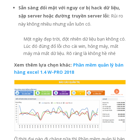
S
ẵ
n s
à
ng
đ
ố
i m
ặ
t v
ớ
i nguy c
ơ
b
ị
hack d
ữ
li
ệ
u,
s
ậ
p server ho
ặ
c
đ
ườ
ng truy
ề
n server l
ỗ
i:
Rủi ro
này không nhiều nhưng vẫn luôn có.
Một ngày đẹp trời, đột nhiên dữ liệu bạn không có.
Lúc đó đừng đổ lỗi cho cài win, hỏng máy, mất
máy mà mất dữ liệu. Rõ ràng là không hề nhé
Xem thêm lựa chọn khác:
Phần mềm quản lý bán
hàng excel 1.4 W-PRO 2018
Ở thời đại nào đi chăng nữa thì Phần mềm quản lý bán