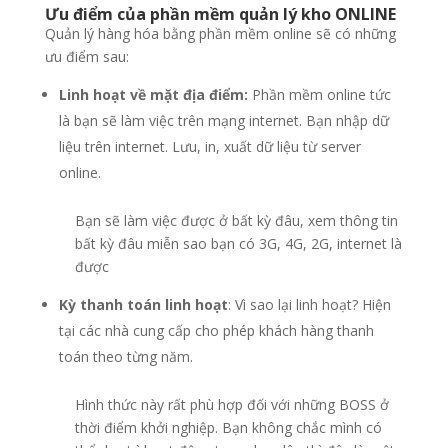
Ư
u
đ
i
ể
m c
ủ
a ph
ầ
n m
ề
m qu
ả
n l
ý
kho ONLINE
Quản lý hàng hóa bằng phần mềm online sẽ có những
ưu điểm sau:
Linh ho
ạ
t v
ề
m
ặ
t
đ
ị
a
đ
i
ể
m:
Phần mềm online tức
là bạn sẽ làm việc trên mạng internet. Bạn nhập dữ
liệu trên internet. Lưu, in, xuất dữ liệu từ server
online.
Bạn sẽ làm việc được ở bất kỳ đâu, xem thông tin
bất kỳ đâu miễn sao bạn có 3G, 4G, 2G, internet là
được
Kỳ thanh toán linh ho
ạ
t
: Vì sao lại linh hoạt? Hiện
tại các nhà cung cấp cho phép khách hàng thanh
toán theo từng năm.
Hình thức này rất phù hợp đối với những BOSS ở
thời điểm khởi nghiệp. Bạn không chắc mình có